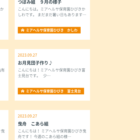
つぼみ組 ９月の様子
きか
こんにちは。ミアヘルサ保育園ひびきか
しわです。 まだまだ暑い日もあります…
ミアヘルサ保育園ひびき かしわ
2023.09.27
お月見団子作り♪
亀有
こんにちは！ミアヘルサ保育園ひびき富
士見台です。 少…
ミアヘルサ保育園ひびき 富士見台
2023.09.27
曳舟 こあら組
き曳
こんにちは！ ミアヘルサ保育園ひびき曳
舟です！ 今週のこあら組の様…