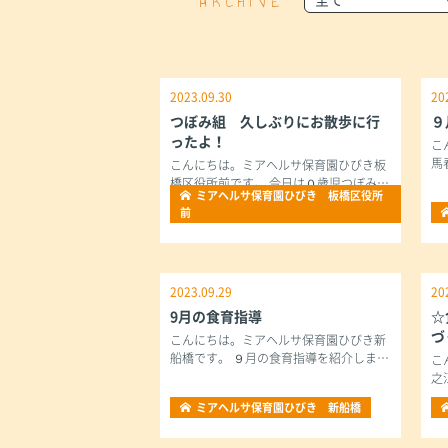
ARCHIVE
2023.09.30
20
つぼみ組 久しぶりにお散歩に行
９
ったよ！
こ
馬
こんにちは。ミアヘルサ保育園ひびき板
橋区役所前です。 今日は０歳児つぼみ…
ミアヘルサ保育園ひびき 板橋区役所
前
2023.09.29
20
9月の食育指導
☆
づ
こんにちは。ミアヘルサ保育園ひびき新
船橋です。 ９月の食育指導を紹介しま…
こ
之
ミアヘルサ保育園ひびき 新船橋