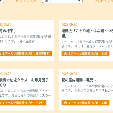
NURSERY
SEARC
23.09.30
2023.09.30
月の様子♪
運動会「ことり組・はな組・つ
組」
んにちは！ ミアヘルサ保育園ひびき練
春日町です。 9月に運動会…
こんにちは！ミアヘルサ保育園ひび
袋です。 今日は、乳児クラス～こと
ミアヘルサ保育園ひびき 練馬春日町
ミアヘルサ保育園ひびき 池袋
23.09.29
2023.09.29
食育☆幼児クラス お月見団子
夏の室内活動～乳児～
くり
こんにちは！ミアヘルサ保育園ひび
向です。 乳児クラス夏の室内活動の
んにちは、ミアヘルサ保育園ひびき一
江です。 今回は９月の幼児クラスの…
ミアヘルサ保育園ひびき 一之江
ミアヘルサ保育園ひびき 矢向