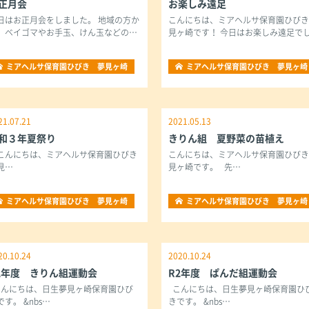
正月会
お楽しみ遠足
日はお正月会をしました。 地域の方か
こんにちは、ミアヘルサ保育園ひび
、ベイゴマやお手玉、けん玉などの…
見ヶ崎です！ 今日はお楽しみ遠足で
ミアヘルサ保育園ひびき 夢見ヶ崎
ミアヘルサ保育園ひびき 夢見ヶ崎
21.07.21
2021.05.13
和３年夏祭り
きりん組 夏野菜の苗植え
んにちは、ミアヘルサ保育園ひびき
こんにちは、ミアヘルサ保育園ひび
見…
見ヶ崎です。 先…
ミアヘルサ保育園ひびき 夢見ヶ崎
ミアヘルサ保育園ひびき 夢見ヶ崎
20.10.24
2020.10.24
2年度 きりん組運動会
R2年度 ぱんだ組運動会
んにちは、日生夢見ヶ崎保育園ひび
こんにちは、日生夢見ヶ崎保育園ひ
です。 &nbs…
きです。 &nbs…