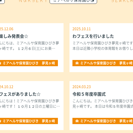
NURSERY
SEARC
25.12.06
2025.10.11
楽しみ発表会☆
わフェスを行いました
んにちは、ミアヘルサ保育園ひびき夢
ミアヘルサ保育園ひびき夢見ヶ崎で
ヶ崎です。 １２月６日(土)にお楽…
本日は近隣小学校の体育館をお借り
ミアヘルサ保育園ひびき 夢見ヶ崎
ミアヘルサ保育園ひびき 夢見ヶ崎
24.10.12
2024.03.23
フェスがありました☆
令和５年度卒園式
んにちは！ミアヘルサ保育園ひびき夢
こんにちは。ミアヘルサ保育園ひび
ヶ崎です！ １０月１２日の土曜日に…
見ヶ崎です。 本日は令和５年度卒園
ミアヘルサ保育園ひびき 夢見ヶ崎
ミアヘルサ保育園ひびき 夢見ヶ崎