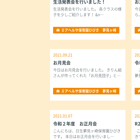
生活発表会を行いました！
お
生活発表会を行いました。 各クラスの様
今
子を少しご紹介します！ &n…
ら
ミアヘルサ保育園ひびき 夢見ヶ崎
2021.09.21
20
お月見会
令
今日はお月見会を行いました。 きりん組
こ
さんが作ってくれた「お月見団子」と…
夢
ミアヘルサ保育園ひびき 夢見ヶ崎
2021.01.07
20
令和２年度 お正月会
R
こんにちは、日生夢見ヶ崎保育園ひびき
こ
です。 本日はお正月会を行いまし…
き