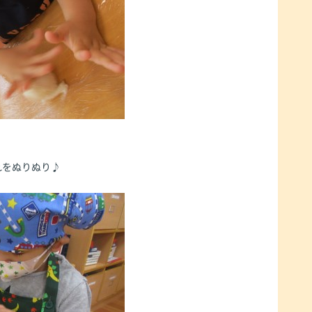
れをぬりぬり♪