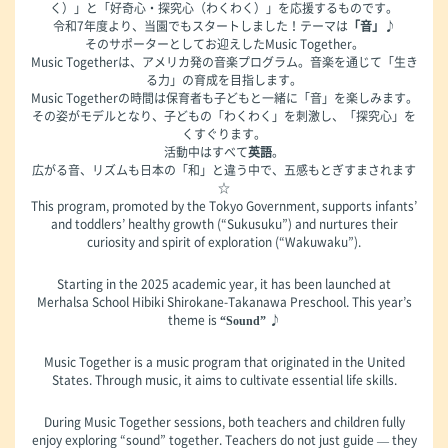
く）」と「好奇心・探究心（わくわく）」を応援するものです。
令和7年度より、当園でもスタートしました！テーマは
「音」
♪
そのサポーターとしてお迎えしたMusic Together。
Music Togetherは、アメリカ発の音楽プログラム。音楽を通じて「生き
る力」の育成を目指します。
Music Togetherの時間は保育者も子どもと一緒に「音」を楽しみます。
その姿がモデルとなり、子どもの「わくわく」を刺激し、「探究心」を
くすぐります。
活動中はすべて
英語
。
広がる音、リズムも日本の「和」と違う中で、五感もとぎすまされます
☆
This program, promoted by the Tokyo Government, supports infants’
and toddlers’ healthy growth (“Sukusuku”) and nurtures their
curiosity and spirit of exploration (“Wakuwaku”).
Starting in the 2025 academic year, it has been launched at
Merhalsa School Hibiki Shirokane-Takanawa Preschool. This year’s
theme is
♪
“Sound”
Music Together is a music program that originated in the United
States. Through music, it aims to cultivate essential life skills.
During Music Together sessions, both teachers and children fully
enjoy exploring “sound” together. Teachers do not just guide — they