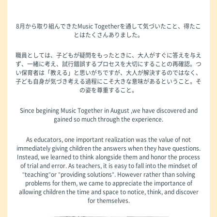
8月から取り組んできたMusic Togetherを通して気づいたこと、得たこ
とはたくさんありました。
職員としては、子どもが疑問をもったときに、大人がすぐに答えを与え
ず、一緒に考え、試行錯誤するプロセスを大切にすることの再確認。つ
い保育者は「教える」と思いがちですが、大人が解決するのではなく、
子ども自身が気づき考える過程にこそ大きな意味があるということ。そ
の姿を尊重すること。
Since begining Music Together in August ,we have discovered and
gained so much through the experience.
As educators, one important realization was the value of not
immediately giving children the answers when they have questions.
Instead, we learned to think alongside them and honor the process
of trial and error. As teachers, it is easy to fall into the mindset of
"teaching"or "providing solutions". However rather than solving
problems for them, we came to appreciate the importance of
allowing children the time and space to notice, think, and discover
for themselves.