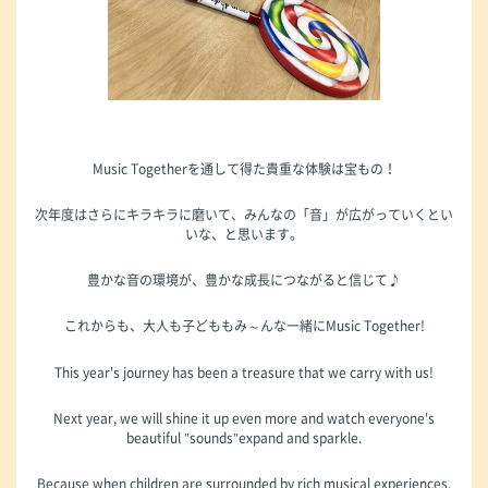
Music Togetherを通して得た貴重な体験は宝もの！
次年度はさらにキラキラに磨いて、みんなの「音」が広がっていくとい
いな、と思います。
豊かな音の環境が、豊かな成長につながると信じて♪
これからも、大人も子どももみ～んな一緒にMusic Together!
This year's journey has been a treasure that we carry with us!
Next year, we will shine it up even more and watch everyone's
beautiful "sounds"expand and sparkle.
Because when children are surrounded by rich musical experiences,