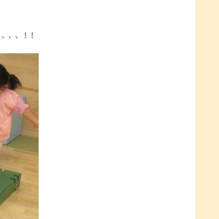
、、、、！！