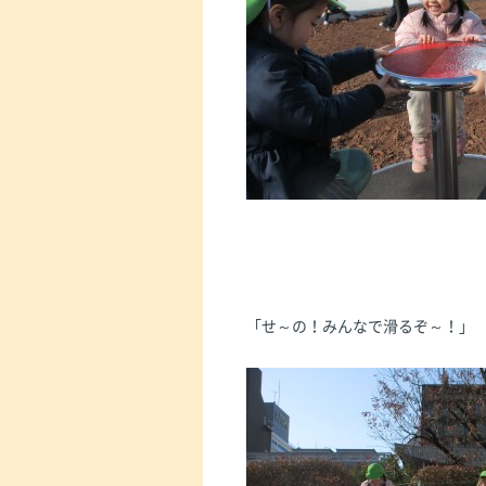
「せ～の！みんなで滑るぞ～！」