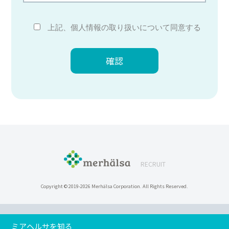
1. 個人情報の利用目的
ご入力いただいた個人情報は、採用業務全般、
および、お問い合わせに対する回答の目的のみ
上記、個人情報の取り扱いについて同意する
に利用し、その目的以外には一切利用いたしま
せん。
また、選考の結果、採用となった応募者の個人
情報については、当社の人事労務管理手順に従
い適切に管理し、不採用となった応募者の個人
情報については、速やかに返却または廃棄いた
します。
※個人情報はご本人の任意でご提供いただいて
おりますが、必要な項目をいただけない場合、
当社のサービス等を適切な状態で提供できない
場合があります。
RECRUIT
２．個人情報の利用・提供
当社は下記の場合を除き、ご提供いただいた個
Copyright ©
2019-2026 Merhälsa Corporation. All Rights Reserved.
人情報を第三者に開示または提供することはあ
りません。
・あらかじめご本人の同意をいただいている場
合
ミアヘルサを知る