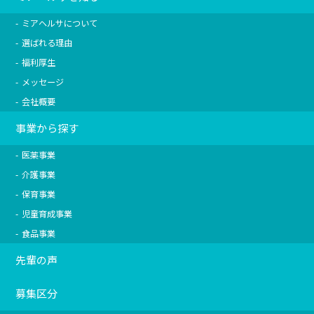
・法的な手段で開示の要求があった場合
・警察、司法当局等の機関から個人情報の開示
ミアヘルサについて
を求められた場合
・合併、分社化、営業譲渡等により個人情報の
選ばれる理由
提供が必要な場合
福利厚生
・人の生命、身体または財産の保護のために必
要がある場合であって、ご本人の同意を得るこ
メッセージ
とが困難である場合
会社概要
３．個人情報取扱いの委託
事業から探す
当社は、利用目的遂行のため業務の全部または
一部を外部に委託する場合があります。個人情
医薬事業
報を委託する際は、個人情報保護の水準を十分
介護事業
に満たしている委託先を選定し、個人情報の適
正管理・機密保持を行っています。また、お客
保育事業
様の個人情報漏洩防止に必要な事項を契約等に
児童育成事業
より取り決め、適切な管理を実施しています。
食品事業
４．個人情報の開示等の請求
先輩の声
当社では個人情報の開示、利用目的の通知、内
容の訂正、追加または削除、利用停止、消去及
び第三者への提供の停止についてご本人から申
募集区分
出があった場合、お客様ご本人を確認させてい
ただいたうえで、適切に対応いたします。（※