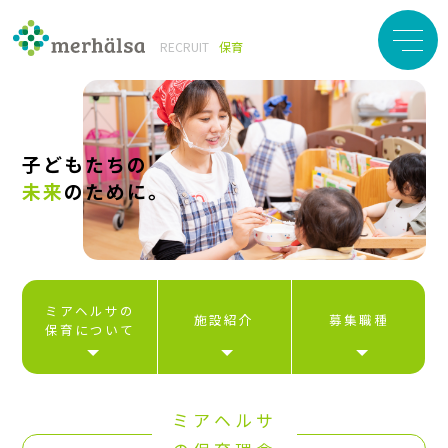
RECRUIT
子どもたちの
未来
のために。
ミアヘルサの
施設紹介
募集職種
保育について
ミアヘルサ