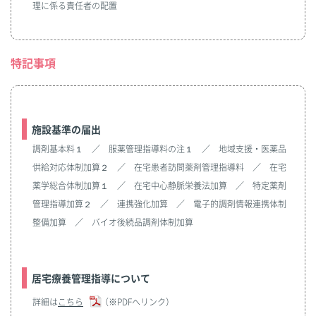
理に係る責任者の配置
特記事項
施設基準の届出
調剤基本料１ ／ 服薬管理指導料の注１ ／ 地域支援・医薬品
供給対応体制加算２ ／ 在宅患者訪問薬剤管理指導料 ／ 在宅
薬学総合体制加算１ ／ 在宅中心静脈栄養法加算 ／ 特定薬剤
管理指導加算２ ／ 連携強化加算 ／ 電子的調剤情報連携体制
整備加算 ／ バイオ後続品調剤体制加算
居宅療養管理指導について
詳細は
こちら
（※PDFへリンク）