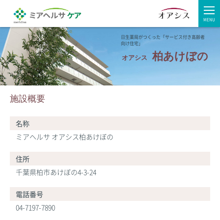
MENU
日生薬局がつくった「サービス付き高齢者
向け住宅」
柏あけぼの
オアシス
施設概要
名称
ミアヘルサ オアシス柏あけぼの
住所
千葉県柏市あけぼの4-3-24
電話番号
04-7197-7890